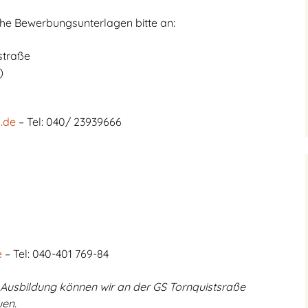
GBS – Anmeldung zur
Ferienbetreuung
Ganztagsbetreuung
nutzen
che Bewerbungsunterlagen bitte an:
GBS – Anmeldung zum
straße
Mittagessen
)
GBS – Kontaktdaten
.de
– Tel: 040/ 23939666
GBS-Ausschuss
Praktikum an der
Tornquiststraße
e
– Tel: 040-401 769-84
n Ausbildung können wir an der GS Tornquistsraße
uen.