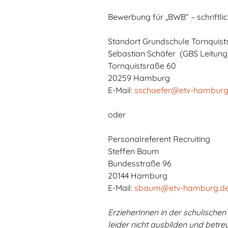
Bewerbung für „BWB“ – schriftli
Vorschule
Standort Grundschule Tornquist
Erste Klasse
Sebastian Schäfer (GBS Leitung
Tornquistsraße 60
Kinderkonferenz
(KiKo)
20259 Hamburg
E-Mail:
sschaefer@etv-hamburg
Beratungslehrerin
oder
Handy- und
Smartwatchregelung
Personalreferent Recruiting
Steffen Baum
Kontakt
Bundesstraße 96
20144 Hamburg
E-Mail:
sbaum@etv-hamburg.d
ErzieherInnen in der schulische
leider nicht ausbilden und betre