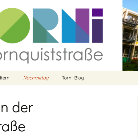
ltern
Nachmittag
Torni-Blog
rein
Aktuelles aus dem
Ganztag
n der
t
Kursprogramm
raße
Ferienbetreuung und
Ferienwochen
Programm
anmelden