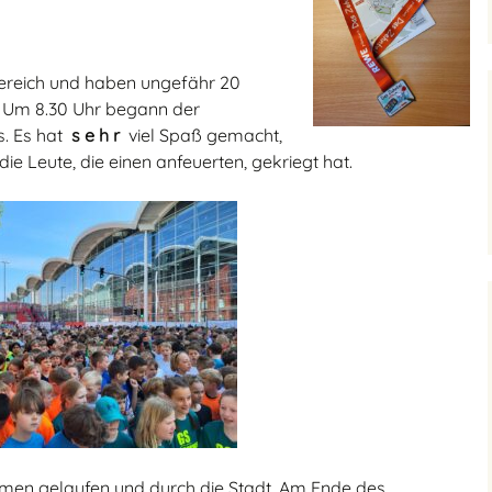
bereich und haben ungefähr 20
Um 8.30 Uhr begann der
s. Es hat
s e h r
viel Spaß gemacht,
ie Leute, die einen anfeuerten, gekriegt hat.
omen gelaufen und durch die Stadt. Am Ende des