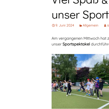
unser Sport
Vorschule
Erste Klasse
9. Juni 2024
Allgemein
i
Kinderkonferenz
(KiKo)
Am vergangenen Mittwoch hat zu
unser
Sportspektakel
durchführ
Beratungslehrerin
Handy- und
Smartwatchregelung
Kontakt