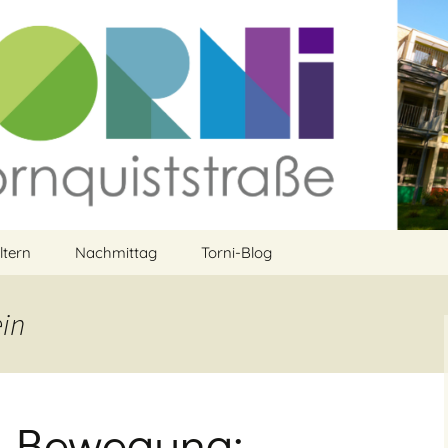
ltern
Nachmittag
Torni-Blog
rein
Aktuelles aus dem
Ganztag
ein
t
Kursprogramm
Ferienbetreuung und
Ferienwochen
Programm
anmelden
& Bewegung: