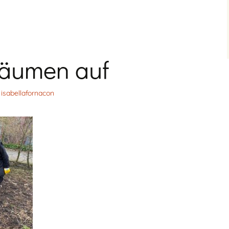
räumen auf
isabellafornacon