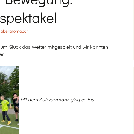
GBS – Anmeldung zur
Ferienbetreuung
Ganztagsbetreuung
nutzen
spektakel
GBS – Anmeldung zum
Mittagessen
sabellafornacon
GBS – Kontaktdaten
m Glück das Wetter mitgespielt und wir konnten
GBS-Ausschuss
en.
Praktikum an der
Tornquiststraße
Mit dem Aufwärmtanz ging es los.