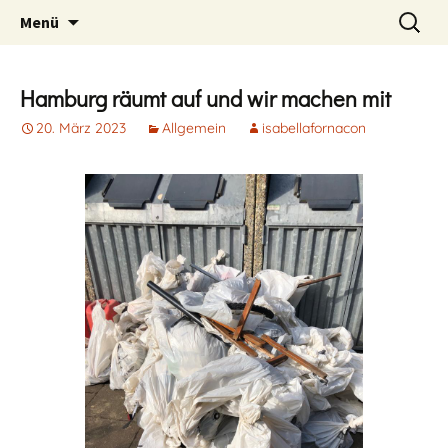
Zum
Suchen
Menü
Inhalt
nach:
springen
Hamburg räumt auf und wir machen mit
20. März 2023
Allgemein
isabellafornacon